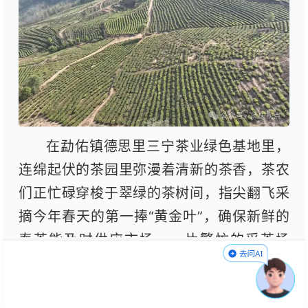
在勐佑镇德思里三宁茶业绿色基地里，
连绵起伏的茶园里弥漫着清新的茶香，茶农
们正忙碌穿梭于翠绿的茶树间，指尖翻飞采
摘今年春天的第一捧“黄金叶”，确保新鲜的
春茶能及时供应市场，一片繁忙的采茶场
景。到傍晚，茶农会把茶叶陆续送到茶厂进
行加工，也有茶叶收购商直接到茶园里直接