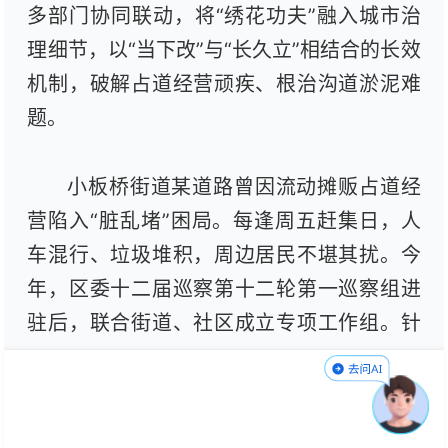
多部门协同联动，将“绣花功夫”融入城市治
理细节，以“当下改”与“长久立”相结合的长效
机制，破解占道经营顽疾、根治沟道淤泥难
题。
小板桥街道某道路曾因流动摊贩占道经
营陷入“脏乱堵”困局。每逢周五赶集日，人
车混行、垃圾堆积，周边居民不堪其扰。今
年，区委十二届巡察第十二轮第一巡察组进
驻后，联合街道、社区成立专项工作组。针
对症结，巡察组推动街道牵头城管、市场监
管等部门打出治理“组合拳”：一方面，柔性
执法引导摊贩“退路入市”，通过政策宣讲、