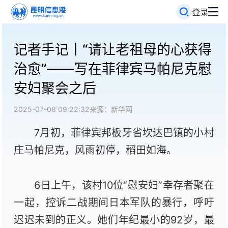
登录
记者手记丨“请让老祖母的心获得
治愈”——写在菲律宾马帕尼克慰
安妇聚会之后
2025-07-08 09:22:32
来源：新华网
7月初，菲律宾邦板牙省坎达巴镇的小村
庄马帕尼克，风雨初停，稻田如海。
6日上午，该村10位“慰安妇”幸存者聚在
一起，控诉二战期间日本军队的暴行，呼吁
迟迟未到的正义。她们年纪最小的92岁，最