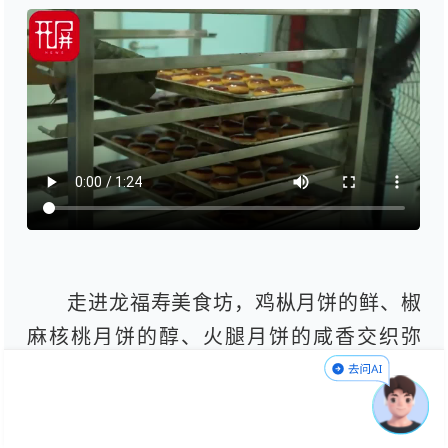
走进龙福寿美食坊，鸡枞月饼的鲜、椒
麻核桃月饼的醇、火腿月饼的咸香交织弥
漫，刚出炉的月饼还带着烤盘余温，外皮金
黄酥脆，引得顾客频频驻足挑选。店内收银
台前不时排起小队伍，中秋前的销量已较平