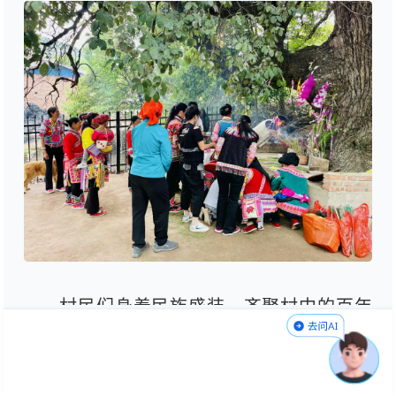
村民们身着民族盛装，齐聚村中的百年
老株木树下。这棵苍劲的古树见证了无数个
祭祀时刻，今年也不例外。主持“祭龙”仪式